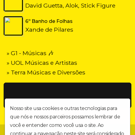
David Guetta, Alok, Stick Figure
6º Banho de Folhas
Xande de Pilares
» G1 - Músicas 🎶
» UOL Músicas e Artistas
» Terra Músicas e Diversões
Nosso site usa cookies e outras tecnologias para
que nós e nossos parceiros possamos lembrar de
você e entender como você usa o site. Ao
🎧 OMK – O MUNDO TOCA AQUI! 🌍✨ 10 anos de revolução
continuar a navegação neste site será considerado