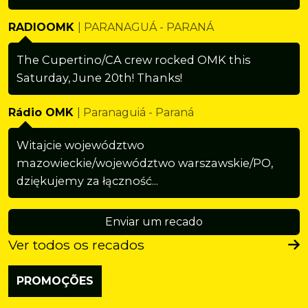
RADIOOMK
| PARANAGUÁ - PARANÁ
The Cupertino/CA crew rocked OMK this
Saturday, June 20th! Thanks!
Rádio OMK
| Paranaguiá - Paraná
Witajcie województwo
mazowieckie/województwo warszawskie/PO,
dziękujemy za łączność...
Enviar um recado
Ver todos os recados
PROMOÇÕES