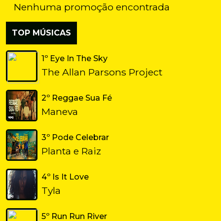
Nenhuma promoção encontrada
TOP MÚSICAS
1º Eye In The Sky
The Allan Parsons Project
2º Reggae Sua Fé
Maneva
3º Pode Celebrar
Planta e Raiz
4º Is It Love
Tyla
5º Run Run River