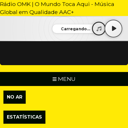
Rádio OMK | O Mundo Toca Aqui - Música
Global em Qualidade AAC+
Carregando...
MENU
NO AR
ESTATÍSTICAS